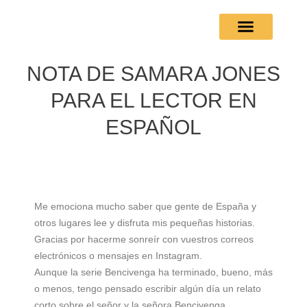
Skip
to
content
FOREIGN EDITION
NOTA DE SAMARA JONES
PARA EL LECTOR EN
ESPAÑOL
Me emociona mucho saber que gente de España y
otros lugares lee y disfruta mis pequeñas historias.
Gracias por hacerme sonreír con vuestros correos
electrónicos o mensajes en Instagram.
Aunque la serie Bencivenga ha terminado, bueno, más
o menos, tengo pensado escribir algún día un relato
corto sobre el señor y la señora Bencivenga.